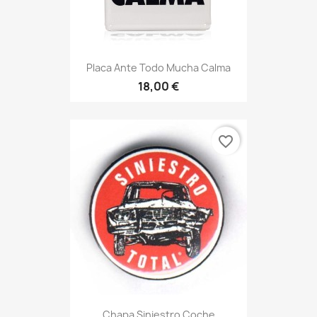
Placa Ante Todo Mucha Calma
18,00 €
favorite_border
Chapa Siniestro Coche