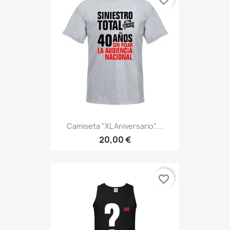
favorite_border
Camiseta "XL Aniversario"....
20,00 €
favorite_border