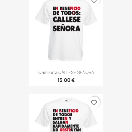
favorite_border
Camiseta CÁLLESE SEÑORA
15,00 €
favorite_border