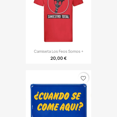
Camiseta Los Feos Somos +
20,00 €
favorite_border