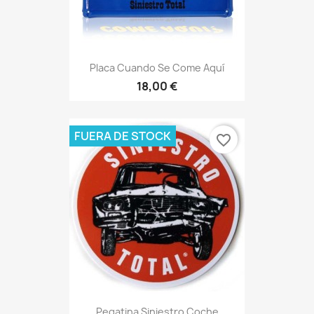
Placa Cuando Se Come Aquí
18,00 €
FUERA DE STOCK
favorite_border
Pegatina Siniestro Coche