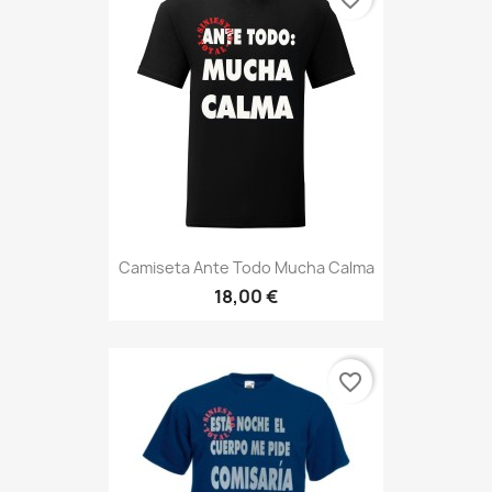
Camiseta Ante Todo Mucha Calma
18,00 €
favorite_border