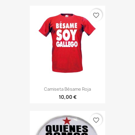
favorite_border
Camiseta Bésame Roja
10,00 €
favorite_border