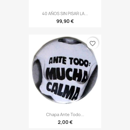
40 AÑOS SIN PISAR LA...
99,90 €
favorite_border
Chapa Ante Todo...
2,00 €