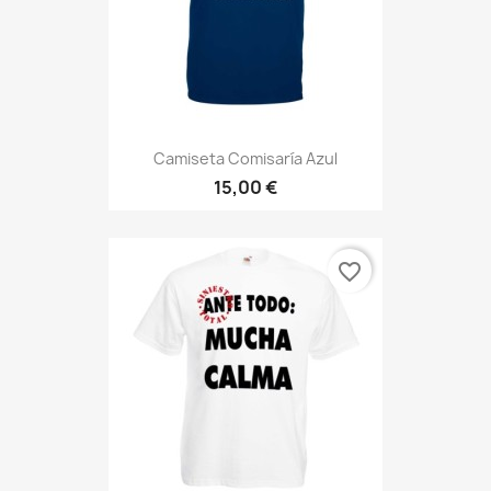
Camiseta Comisaría Azul
15,00 €
favorite_border