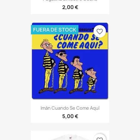
2,00 €
FUERA DE STOCK
favorite_border
Imán Cuando Se Come Aquí
5,00 €