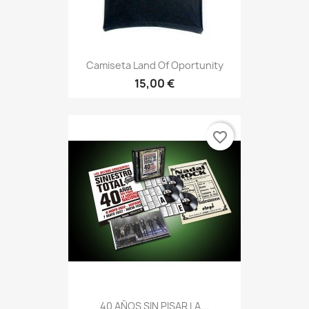
Camiseta Land Of Oportunity
15,00 €
favorite_border
40 AÑOS SIN PISAR LA...