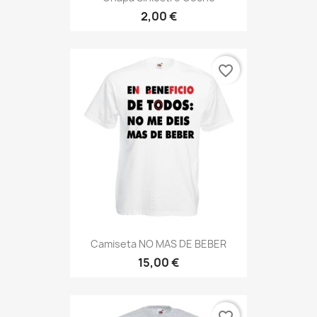
2,00 €
favorite_border
Camiseta NO MAS DE BEBER
15,00 €