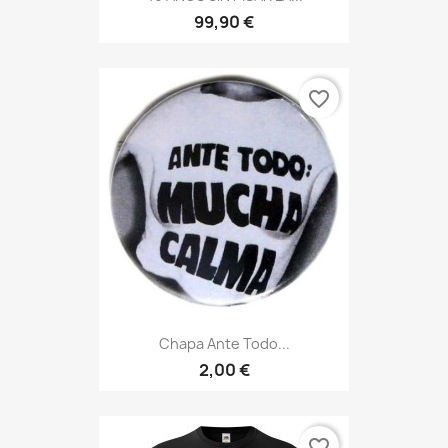
99,90 €
favorite_border
Chapa Ante Todo...
2,00 €
favorite_border