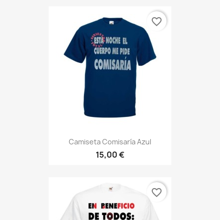
favorite_border
Camiseta Comisaría Azul
15,00 €
favorite_border