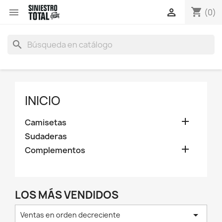
shopping_cart


(0)
search
INICIO

Camisetas
Sudaderas

Complementos
LOS MÁS VENDIDOS

Ventas en orden decreciente