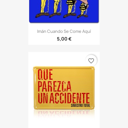
Imán Cuando Se Come Aquí
5,00 €
favorite_border