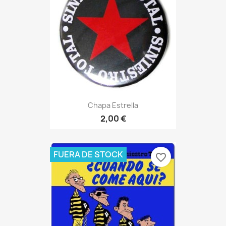
Chapa Estrella
2,00 €
FUERA DE STOCK
favorite_border