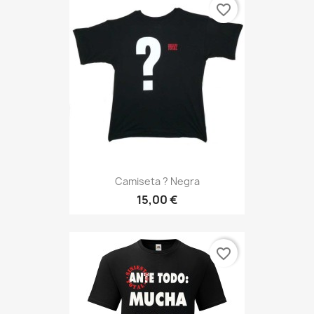
favorite_border
Camiseta ? Negra
15,00 €
favorite_border