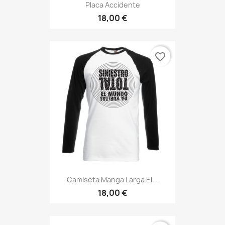
Placa Accidente
18,00 €
favorite_border
Camiseta Manga Larga El...
18,00 €