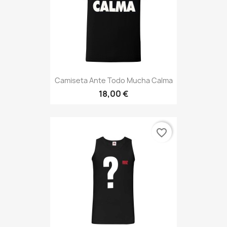
Camiseta Ante Todo Mucha Calma
18,00 €
favorite_border