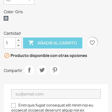
Color: Gris
Gris
Cantidad

favorite_border
AÑADIR AL CARRITO

Producto disponible con otras opciones
Compartir
Enim quis fugiat consequat elit minim nisi eu
occaecat occaecat deserunt aliquip nisi ex