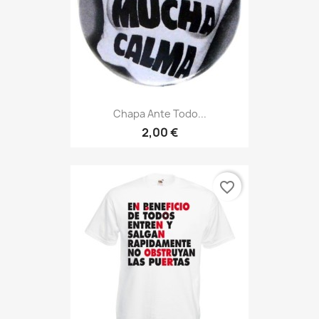
Chapa Ante Todo...
2,00 €
favorite_border